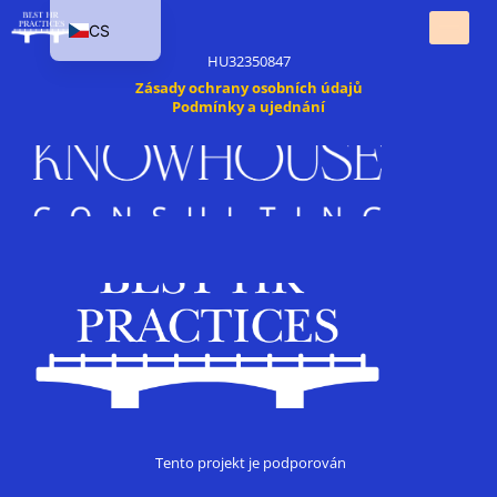
CS
Knowhouse Consulting Kft. 1141 Budapešť, evropské DIČ:
HU32350847
EN
Zásady ochrany osobních údajů
HU
Podmínky a ujednání
SK
PL
Tento projekt je podporován