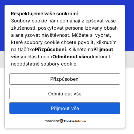
Respektujeme vaše soukromí
Soubory cookie nám pomáhají zlepšovat vaše
zkušenosti, poskytovat personalizovaný obsah
a analyzovat návštěvnost. Můžete si vybrat,
které soubory cookie chcete povolit, kliknutím
na tlačítko
Přizpůsobení
. Klikněte na
Přijmout
vše
souhlasit nebo
Odmítnout vše
odmítnout
Všechna práva vyhrazena.
nepodstatné soubory cookie.
Přizpůsobení
Odmítnout vše
Přijmout vše
Poháněno