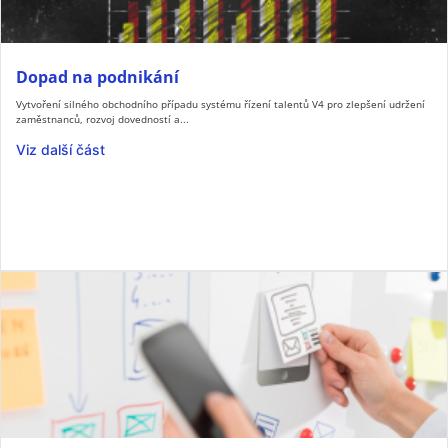
Dopad na podnikání
Vytvoření silného obchodního případu systému řízení talentů V4 pro zlepšení udržení
zaměstnanců, rozvoj dovedností a...
Viz další část