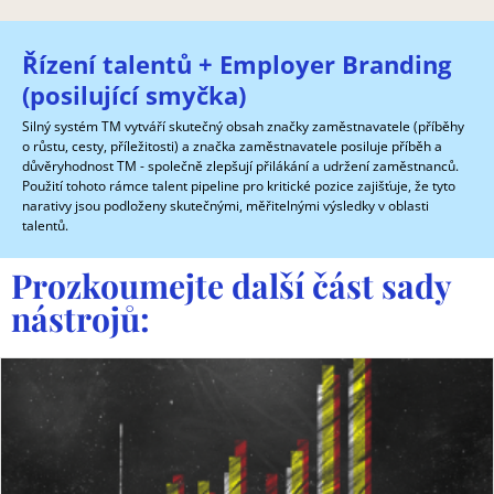
Řízení talentů + Employer Branding
(posilující smyčka)
Silný systém TM vytváří skutečný obsah značky zaměstnavatele (příběhy
o růstu, cesty, příležitosti) a značka zaměstnavatele posiluje příběh a
důvěryhodnost TM - společně zlepšují přilákání a udržení zaměstnanců.
Použití tohoto rámce talent pipeline pro kritické pozice zajišťuje, že tyto
narativy jsou podloženy skutečnými, měřitelnými výsledky v oblasti
talentů.
Prozkoumejte další část sady
nástrojů: