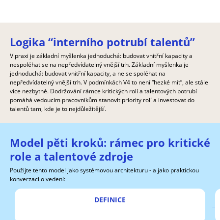
Logika “interního potrubí talentů”
V praxi je základní myšlenka jednoduchá: budovat vnitřní kapacity a
nespoléhat se na nepředvídatelný vnější trh. Základní myšlenka je
jednoduchá: budovat vnitřní kapacity, a ne se spoléhat na
nepředvídatelný vnější trh. V podmínkách V4 to není “hezké mít”, ale stále
více nezbytné. Dodržování rámce kritických rolí a talentových potrubí
pomáhá vedoucím pracovníkům stanovit priority rolí a investovat do
talentů tam, kde je to nejdůležitější.
Model pěti kroků: rámec pro kritické
role a talentové zdroje
Použijte tento model jako systémovou architekturu - a jako praktickou
konverzaci o vedení:
DEFINICE
→