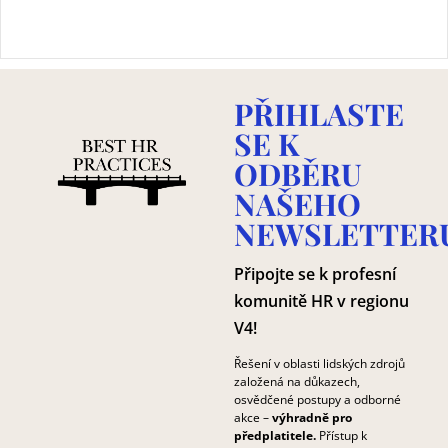
PŘIHLASTE
SE K
ODBĚRU
NAŠEHO
NEWSLETTER
Připojte se k profesní
komunitě HR v regionu
V4!
Řešení v oblasti lidských zdrojů
založená na důkazech,
osvědčené postupy a odborné
akce –
výhradně pro
předplatitele.
Přístup k