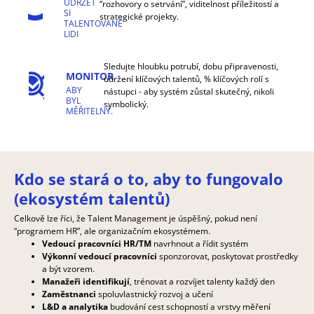
UDRŽET
“rozhovory o setrvání”, viditelnost příležitostí a
SI
strategické projekty.
TALENTOVANÉ
LIDI
Sledujte hloubku potrubí, dobu připravenosti,
MONITOR
udržení klíčových talentů, % klíčových rolí s
ABY
nástupci - aby systém zůstal skutečný, nikoli
BYL
symbolický.
MĚŘITELNÝ.
Kdo se stará o to, aby to fungovalo
(ekosystém talentů)
Celkově lze říci, že Talent Management je úspěšný, pokud není
“programem HR”, ale organizačním ekosystémem.
Vedoucí pracovníci HR/TM
navrhnout a řídit systém
Výkonní vedoucí pracovníci
sponzorovat, poskytovat prostředky
a být vzorem.
Manažeři identifikují
, trénovat a rozvíjet talenty každý den
Zaměstnanci
spoluvlastnický rozvoj a učení
L&D a analytika
budování cest schopností a vrstvy měření