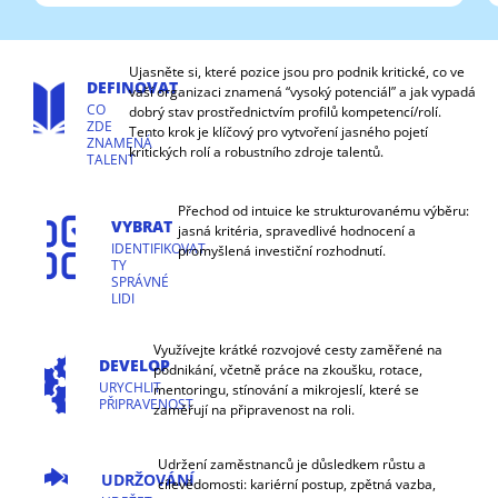
Ujasněte si, které pozice jsou pro podnik kritické, co ve
DEFINOVAT
vaší organizaci znamená “vysoký potenciál” a jak vypadá
CO
dobrý stav prostřednictvím profilů kompetencí/rolí.
ZDE
Tento krok je klíčový pro vytvoření jasného pojetí
ZNAMENÁ
kritických rolí a robustního zdroje talentů.
TALENT
Přechod od intuice ke strukturovanému výběru:
VYBRAT
jasná kritéria, spravedlivé hodnocení a
IDENTIFIKOVAT
promyšlená investiční rozhodnutí.
TY
SPRÁVNÉ
LIDI
Využívejte krátké rozvojové cesty zaměřené na
DEVELOP
podnikání, včetně práce na zkoušku, rotace,
URYCHLIT
mentoringu, stínování a mikrojeslí, které se
PŘIPRAVENOST
zaměřují na připravenost na roli.
Udržení zaměstnanců je důsledkem růstu a
UDRŽOVÁNÍ
cílevědomosti: kariérní postup, zpětná vazba,