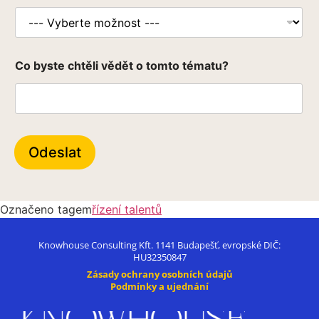
*
Co byste chtěli vědět o tomto tématu?
*
C
o
Odeslat
Označeno tagem
řízení talentů
Knowhouse Consulting Kft. 1141 Budapešť, evropské DIČ:
HU32350847
Zásady ochrany osobních údajů
Podmínky a ujednání