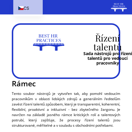
CS
EN
HU
Řízení
SK
talentů
PL
Sada nástrojů pro řízení
talentů pro vedoucí
pracovníky
Rámec
Tento soubor nástrojů je vytvořen tak, aby pomohl vedoucím
pracovníkům v oblasti lidských zdrojů a generálním ředitelům
zavést řízení talentů způsobem, který je transparentní, koherentní,
flexibilní, proaktivní a inkluzivní - bez zbytečného žargonu. Je
navržen na základě jasného rámce kritických rolí a talentových
potrubí, který zajišťuje, že procesy řízení talentů jsou
strukturované, měřitelné a v souladu s obchodními potřebami.