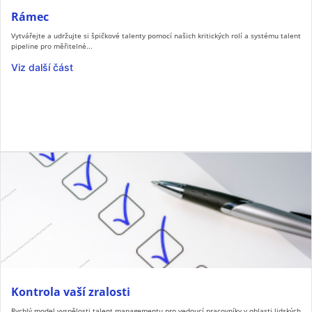
Rámec
Vytvářejte a udržujte si špičkové talenty pomocí našich kritických rolí a systému talent
pipeline pro měřitelné...
Viz další část
Kontrola vaší zralosti
Rychlý model vyspělosti talent managementu pro vedoucí pracovníky v oblasti lidských