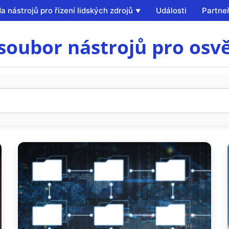
a nástrojů pro řízení lidských zdrojů
Události
Partneř
soubor nástrojů pro osv