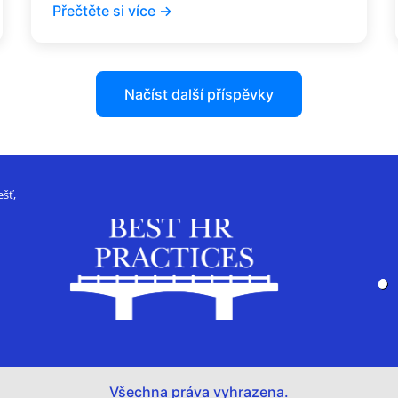
Přečtěte si více →
Načíst další příspěvky
šť,
Všechna práva vyhrazena.