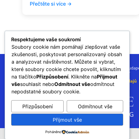
Přečtěte si více →
Respektujeme vaše soukromí
Soubory cookie nám pomáhají zlepšovat vaše
zkušenosti, poskytovat personalizovaný obsah
a analyzovat návštěvnost. Můžete si vybrat,
Knowhouse Consulting Kft. 1141 Budape
které soubory cookie chcete povolit, kliknutím
evropské DIČ: HU32350847
na tlačítko
Přizpůsobení
. Klikněte na
Přijmout
Zásady ochrany osobních údajů
vše
souhlasit nebo
Odmítnout vše
odmítnout
Podmínky a ujednání
nepodstatné soubory cookie.
Přizpůsobení
Odmítnout vše
Přijmout vše
Poháněno