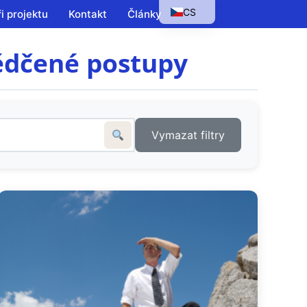
CS
i projektu
Kontakt
Články
EN
ědčené postupy
HU
SK
PL
Vymazat filtry