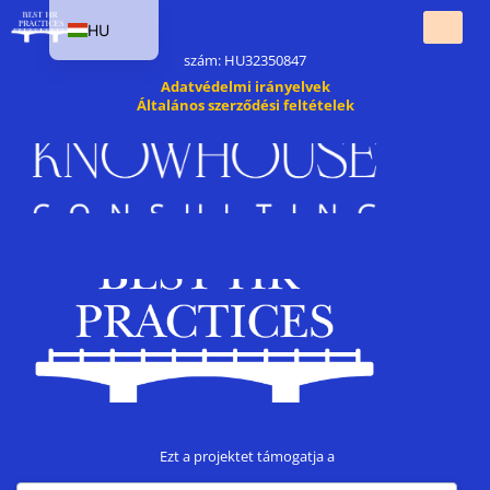
HU
Knowhouse Consulting Kft. 1141 Budapest, Európai áfa-azonosító
szám: HU32350847
EN
Adatvédelmi irányelvek
SK
Általános szerződési feltételek
PL
CS
Ezt a projektet támogatja a