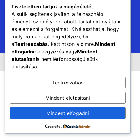
Tiszteletben tartjuk a magánéletét
A sütik segítenek javítani a felhasználói
élményt, személyre szabott tartalmat nyújtani
és elemezni a forgalmat. Kiválaszthatja, hogy
mely cookie-kat engedélyezi, ha
a
Testreszabás
. Kattintson a címre.
Mindent
elfogadni
beleegyezés vagy
Mindent
elutasítani
a nem létfontosságú sütik
Minden jog fenntartva.
elutasítása.
Testreszabás
Mindent elutasítani
Mindent elfogadni
Üzemelteti