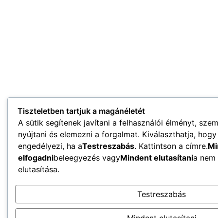
Tiszteletben tartjuk a magánéletét
A sütik segítenek javítani a felhasználói élményt, sze
nyújtani és elemezni a forgalmat. Kiválaszthatja, hog
engedélyezi, ha a
Testreszabás
. Kattintson a címre.
Mi
elfogadni
beleegyezés vagy
Mindent elutasítani
a nem 
elutasítása.
Testreszabás
Mindent elutasítani