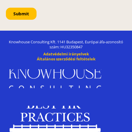
Knowhouse Consulting Kft. 1141 Budapest, Európai áfa-azonosító
szám: HU32350847
Adatvédelmi irányelvek
Általános szerződési feltételek