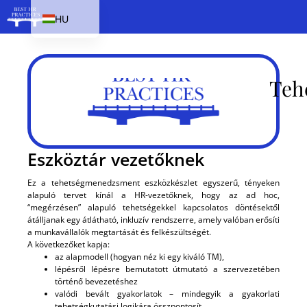
HU
EN
SK
Teh
PL
CS
Eszköztár vezetőknek
Ez a tehetségmenedzsment eszközkészlet egyszerű, tényeken
alapuló tervet kínál a HR-vezetőknek, hogy az ad hoc,
“megérzésen” alapuló tehetségekkel kapcsolatos döntésektől
átálljanak egy átlátható, inkluzív rendszerre, amely valóban erősíti
a munkavállalók megtartását és felkészültségét.
A következőket kapja:
az alapmodell (hogyan néz ki egy kiváló TM),
lépésről lépésre bemutatott útmutató a szervezetében
történő bevezetéshez
valódi bevált gyakorlatok – mindegyik a gyakorlati
tehetségkutatási logikára összpontosít