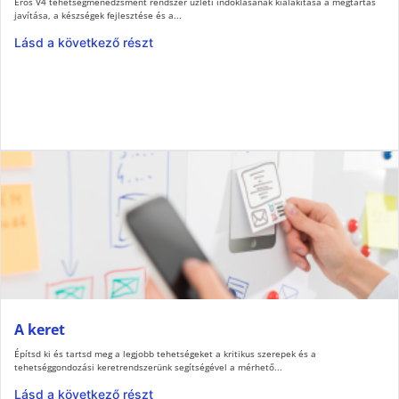
Erős V4 tehetségmenedzsment rendszer üzleti indoklásának kialakítása a megtartás
javítása, a készségek fejlesztése és a...
Lásd a következő részt
A keret
Építsd ki és tartsd meg a legjobb tehetségeket a kritikus szerepek és a
tehetséggondozási keretrendszerünk segítségével a mérhető...
Lásd a következő részt