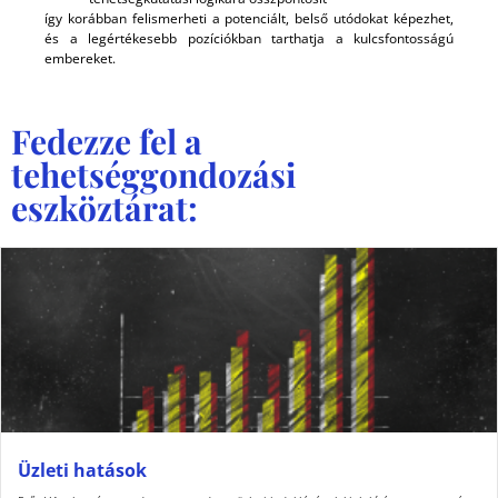
így korábban felismerheti a potenciált, belső utódokat képezhet,
és a legértékesebb pozíciókban tarthatja a kulcsfontosságú
embereket.
Fedezze fel a
tehetséggondozási
eszköztárat:
Üzleti hatások