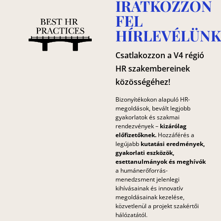
IRATKOZZON
FEL
HÍRLEVÉLÜNK
Csatlakozzon a V4 régió
HR szakembereinek
közösségéhez!
Bizonyítékokon alapuló HR-
megoldások, bevált legjobb
gyakorlatok és szakmai
rendezvények –
kizárólag
előfizetőknek.
Hozzáférés a
legújabb
kutatási eredmények,
gyakorlati eszközök,
esettanulmányok és meghívók
a humánerőforrás-
menedzsment jelenlegi
kihívásainak és innovatív
megoldásainak kezelése,
közvetlenül a projekt szakértői
hálózatától.