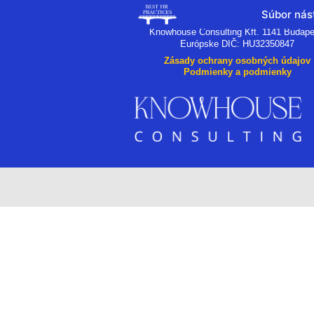
Súbor nást
Knowhouse Consulting Kft. 1141 Budape
Európske DIČ: HU32350847
Zásady ochrany osobných údajov
Podmienky a podmienky