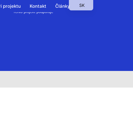
SK
i projektu
Kontakt
Články
Tento projekt podporuje
EN
HU
PL
CS