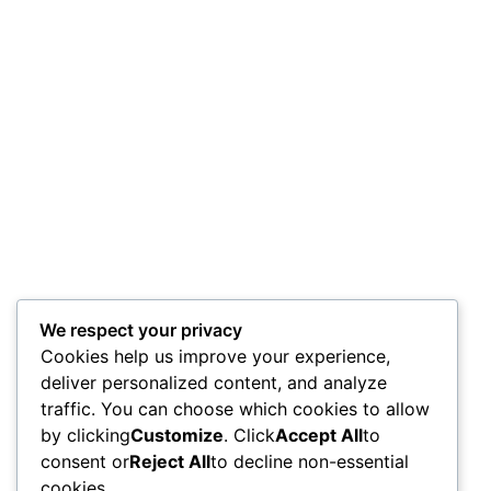
We respect your privacy
Cookies help us improve your experience,
deliver personalized content, and analyze
traffic. You can choose which cookies to allow
by clicking
Customize
. Click
Accept All
to
consent or
Reject All
to decline non-essential
cookies.