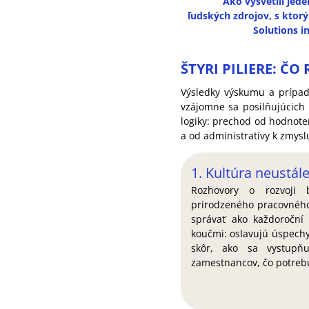
Ako vysvetlil jed
ľudských zdrojov, s ktor
Solutions in
ŠTYRI PILIERE: Č
Výsledky výskumu a prípado
vzájomne sa posilňujúcich
logiky: prechod od hodnote
a od administratívy k zmys
1. Kultúra neustál
Rozhovory o rozvoji
prirodzeného pracovnéh
správať ako každoroční
koučmi: oslavujú úspechy
skôr, ako sa vystupňu
zamestnancov, čo potrebu