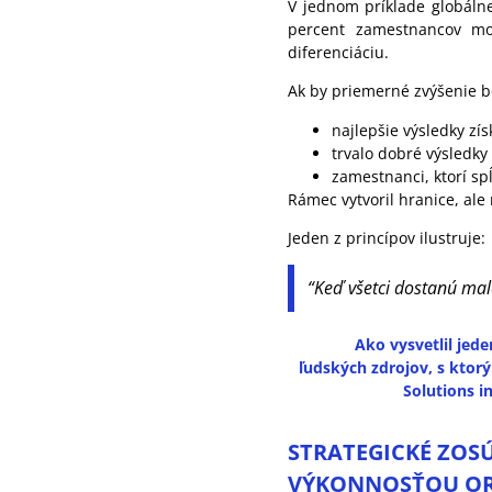
V jednom príklade globálne
percent zamestnancov moh
diferenciáciu.
Ak by priemerné zvýšenie b
najlepšie výsledky zís
trvalo dobré výsledky 
zamestnanci, ktorí sp
Rámec vytvoril hranice, ale
Jeden z princípov ilustruje:
“Keď všetci dostanú mal
Ako vysvetlil jed
ľudských zdrojov, s ktor
Solutions in
STRATEGICKÉ ZOSÚ
VÝKONNOSŤOU OR