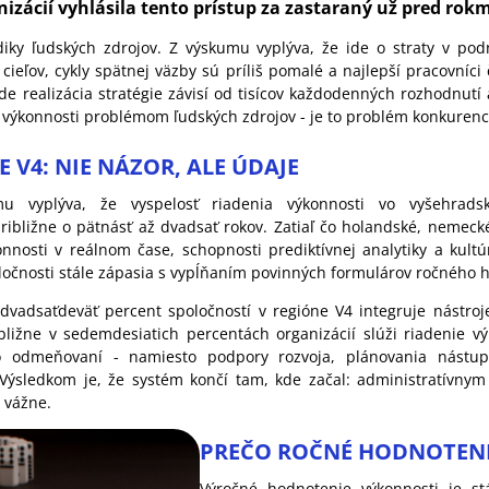
izácií vyhlásila tento prístup za zastaraný už pred rokm
iky ľudských zdrojov. Z výskumu vyplýva, že ide o straty v pod
eľov, cykly spätnej väzby sú príliš pomalé a najlepší pracovníci 
de realizácia stratégie závisí od tisícov každodenných rozhodnutí a
 výkonnosti problémom ľudských zdrojov - je to problém konkurenc
E V4: NIE NÁZOR, ALE ÚDAJE
u vyplýva, že vyspelosť riadenia výkonnosti vo vyšehrad
bližne o pätnásť až dvadsať rokov. Zatiaľ čo holandské, nemecké
nnosti v reálnom čase, schopnosti prediktívnej analytiky a kultú
čnosti stále zápasia s vypĺňaním povinných formulárov ročného 
 dvadsaťdeväť percent spoločností v regióne V4 integruje nástroj
ribližne v sedemdesiatich percentách organizácií slúži riadenie 
 odmeňovaní - namiesto podpory rozvoja, plánovania nástupn
 Výsledkom je, že systém končí tam, kde začal: administratívnym
 vážne.
PREČO ROČNÉ HODNOTENI
Výročné hodnotenie výkonnosti je st