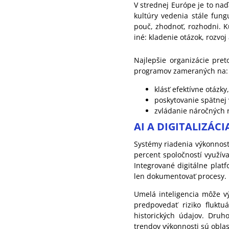
V strednej Európe je to n
kultúry vedenia stále fungu
pouč, zhodnoť, rozhodni. K
iné: kladenie otázok, rozvoj 
Najlepšie organizácie pre
programov zameraných na:
klásť efektívne otázky,
poskytovanie spätnej 
zvládanie náročných 
AI A DIGITALIZÁC
Systémy riadenia výkonnost
percent spoločností využív
Integrované digitálne plat
len dokumentovať procesy.
Umelá inteligencia môže vý
predpovedať riziko fluktu
historických údajov. Druh
trendov výkonnosti sú oblas