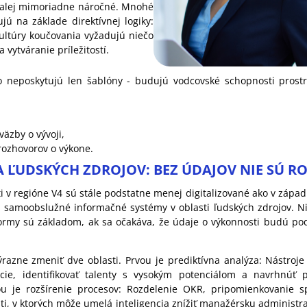
aďalej mimoriadne náročné. Mnohé
jú na základe direktívnej logiky:
ultúry koučovania vyžadujú niečo
a vytváranie príležitostí.
to neposkytujú len šablóny - budujú vodcovské schopnosti prost
väzby o vývoji,
rozhovorov o výkone.
IA ĽUDSKÝCH ZDROJOV: BEZ ÚDAJOV NIE SÚ 
i v regióne V4 sú stále podstatne menej digitalizované ako v západ
a samoobslužné informačné systémy v oblasti ľudských zdrojov. Nie
formy sú základom, ak sa očakáva, že údaje o výkonnosti budú po
razne zmeniť dve oblasti. Prvou je prediktívna analýza: Nástroje
ácie, identifikovať talenty s vysokým potenciálom a navrhnúť p
ou je rozšírenie procesov: Rozdelenie OKR, pripomienkovanie sp
ti, v ktorých môže umelá inteligencia znížiť manažérsku administratí