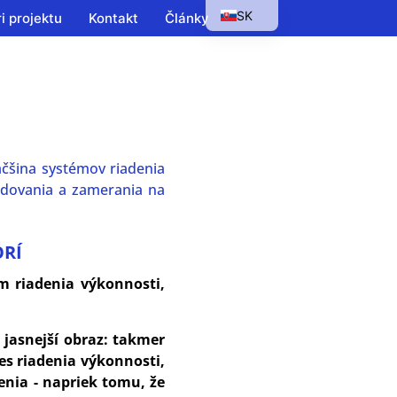
SK
i projektu
Kontakt
Články
EN
HU
PL
CS
äčšina systémov riadenia
odovania a zamerania na
ORÍ
m riadenia výkonnosti,
 jasnejší obraz: takmer
es riadenia výkonnosti,
enia - napriek tomu, že