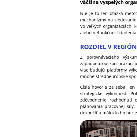
väčšina vyspelých organ
Nie je to len otázka metod
mechanizmy na sledovanie ci
Vo veľkých organizáciách, k
alebo nefunkčnosť riadenia
ROZDIEL V REGIÓN
Z porovnávacieho výskum
západoeurópskou praxou pri
viac budujú platformy výko
mnohé stredoeurópske spolo
Čísla hovoria za seba: len
strategickej výkonnosti. P
zdôvodnenie rozhodnutí o
plánovania pracovnej sily.
dokončiť a málokto ho berie