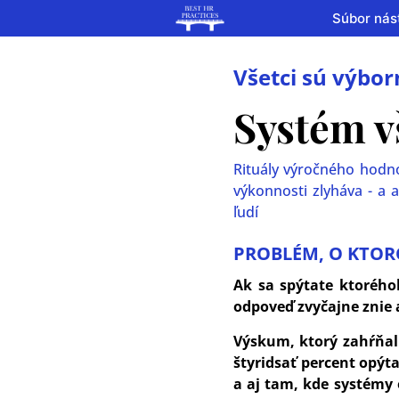
Súbor nást
Všetci sú výbor
Systém v
Rituály výročného hodno
výkonnosti zlyháva - a
ľudí
PROBLÉM, O KTOR
Ak sa spýtate ktorého
odpoveď zvyčajne znie a
Výskum, ktorý zahŕňal 
štyridsať percent opýt
a aj tam, kde systémy 