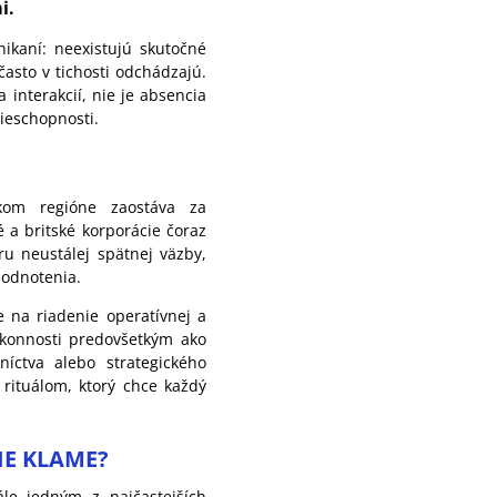
i.
nikaní: neexistujú skutočné
často v tichosti odchádzajú.
 interakcií, nie je absencia
ieschopnosti.
skom regióne zaostáva za
 a britské korporácie čoraz
ru neustálej spätnej väzby,
hodnotenia.
e na riadenie operatívnej a
výkonnosti predovšetkým ako
íctva alebo strategického
 rituálom, ktorý chce každý
E KLAME?
ále jedným z najčastejších