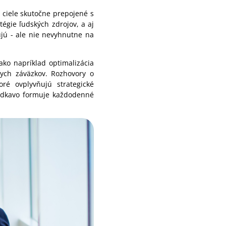
é ciele skutočne prepojené s
égie ľudských zdrojov, a aj
cujú - ale nie nevyhnutne na
ako napríklad optimalizácia
lnych záväzkov. Rozhovory o
ré ovplyvňujú strategické
riedkavo formuje každodenné