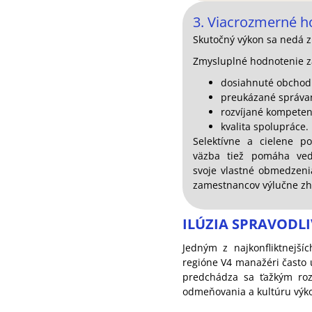
3. Viacrozmerné h
Skutočný výkon sa nedá z
Zmysluplné hodnotenie z
dosiahnuté obchodn
preukázané správa
rozvíjané kompeten
kvalita spolupráce.
Selektívne a cielene p
väzba tiež pomáha ved
svoje vlastné obmedzeni
zamestnancov výlučne zh
ILÚZIA SPRAVODL
Jedným z najkonfliktnejší
regióne V4 manažéri často 
predchádza sa ťažkým roz
odmeňovania a kultúru výk