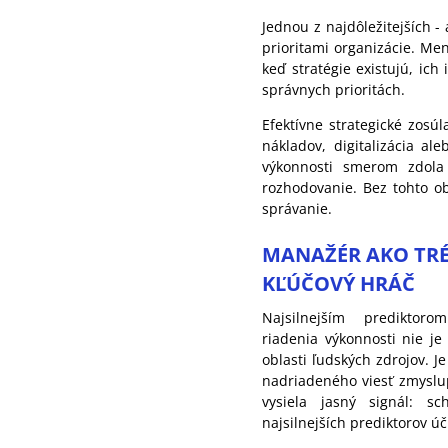
Jednou z najdôležitejších -
prioritami organizácie. Me
keď stratégie existujú, ich
správnych prioritách.
Efektívne strategické zosú
nákladov, digitalizácia al
výkonnosti smerom zdola 
rozhodovanie. Bez tohto ob
správanie.
MANAŽÉR AKO TRÉ
KĽÚČOVÝ HRÁČ
Najsilnejším predikto
riadenia výkonnosti nie je
oblasti ľudských zdrojov. 
nadriadeného viesť zmyslu
vysiela jasný signál: s
najsilnejších prediktorov ú