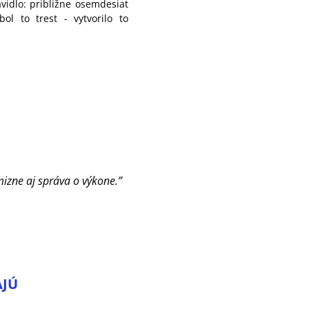
vidlo: približne osemdesiat
l to trest - vytvorilo to
mizne aj správa o výkone.”
AJÚ