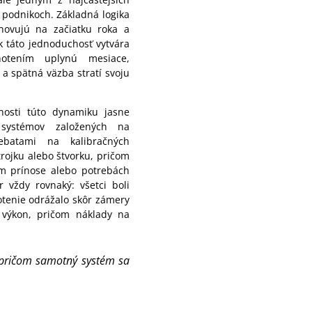
 podnikoch. Základná logika
novujú na začiatku roka a
k táto jednoduchosť vytvára
otením uplynú mesiace,
 a spätná väzba stratí svoju
čnosti túto dynamiku jasne
 systémov založených na
ebatami na kalibračných
 trojku alebo štvorku, pričom
om prínose alebo potrebách
 vždy rovnaký: všetci boli
tenie odrážalo skôr zámery
 výkon, pričom náklady na
u, pričom samotný systém sa