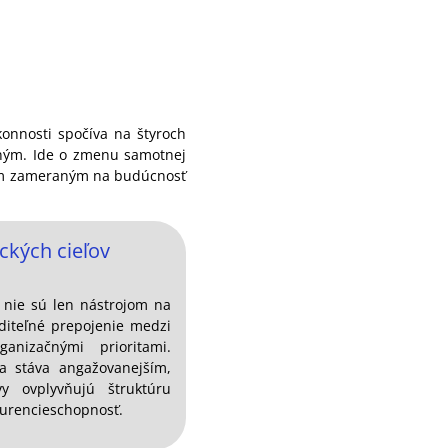
konnosti spočíva na štyroch
iným. Ide o zmenu samotnej
orom zameraným na budúcnosť
ických cieľov
) nie sú len nástrojom na
iditeľné prepojenie medzi
nizačnými prioritami.
sa stáva angažovanejším,
y ovplyvňujú štruktúru
kurencieschopnosť.