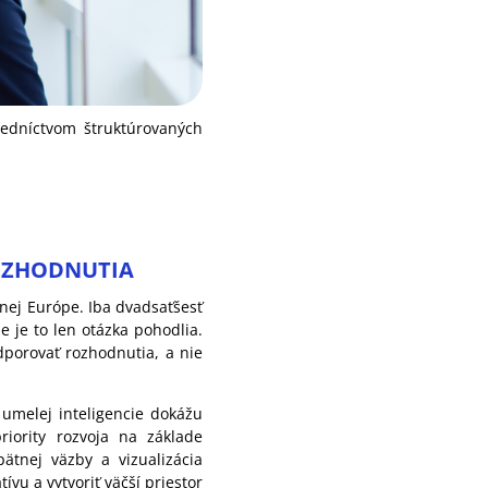
redníctvom štruktúrovaných
ROZHODNUTIA
nej Európe. Iba dvadsaťšesť
 je to len otázka pohodlia.
dporovať rozhodnutia, a nie
 umelej inteligencie dokážu
riority rozvoja na základe
ätnej väzby a vizualizácia
vu a vytvoriť väčší priestor