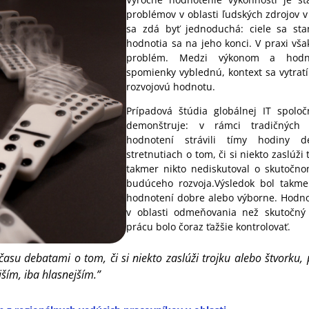
problémov v oblasti ľudských zdrojov v
sa zdá byť jednoduchá: ciele sa sta
hodnotia sa na jeho konci. V praxi vša
problém. Medzi výkonom a hodn
spomienky vyblednú, kontext sa vytratí
rozvojovú hodnotu.
Prípadová štúdia globálnej IT spolo
demonštruje: v rámci tradičných
hodnotení strávili tímy hodiny d
stretnutiach o tom, či si niekto zaslúži
takmer nikto nediskutoval o skutočn
budúceho rozvoja.Výsledok bol takmer
hodnotení dobre alebo výborne. Hodno
v oblasti odmeňovania než skutočný
prácu bolo čoraz ťažšie kontrolovať.
ľa času debatami o tom, či si niekto zaslúži trojku alebo štvork
jším, iba hlasnejším.”