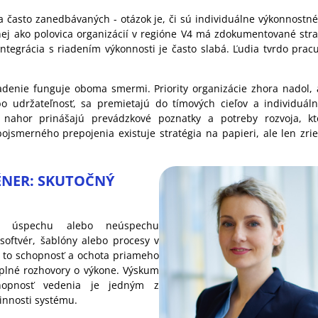
 a často zanedbávaných - otázok je, či sú individuálne výkonnostn
nej ako polovica organizácií v regióne V4 má zdokumentované strat
 integrácia s riadením výkonnosti je často slabá. Ľudia tvrdo pra
ladenie funguje oboma smermi. Priority organizácie zhora nadol, 
ebo udržateľnosť, sa premietajú do tímových cieľov a individuá
nahor prinášajú prevádzkové poznatky a potreby rozvoja, kto
ojsmerného prepojenia existuje stratégia na papieri, ale len z
NER: SKUTOČNÝ
rom úspechu alebo neúspechu
 softvér, šablóny alebo procesy v
Je to schopnosť a ochota priameho
plné rozhovory o výkone. Výskum
chopnosť vedenia je jedným z
činnosti systému.