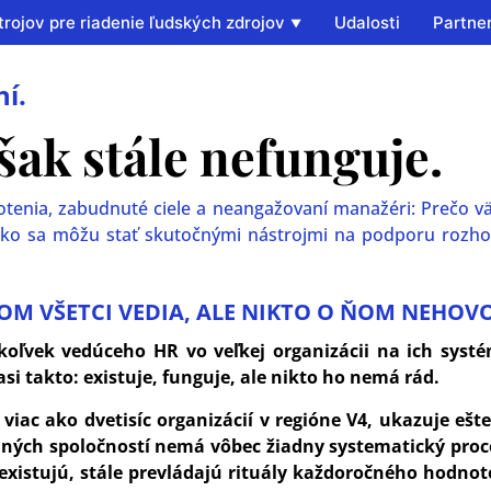
rojov pre riadenie ľudských zdrojov
Udalosti
Partner
ní.
šak stále nefunguje.
tenia, zabudnuté ciele a neangažovaní manažéri: Prečo v
 ako sa môžu stať skutočnými nástrojmi na podporu rozh
OM VŠETCI VEDIA, ALE NIKTO O ŇOM NEHOV
koľvek vedúceho HR vo veľkej organizácii na ich systé
si takto: existuje, funguje, ale nikto ho nemá rád.
viac ako dvetisíc organizácií v regióne V4, ukazuje ešte
aných spoločností nemá vôbec žiadny systematický proc
existujú, stále prevládajú rituály každoročného hodnot