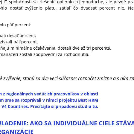
j IT spoločnosti sa riešenie opieralo o jednoduché, ale pevné pra
lo dostať zvýšenie platu, zatiaľ čo dvadsať percent nie. Nebo
olo päť percent:
kali desať percent,
získali päť percent,
ĺňajú minimálne očakávania, dostali dve až tri percentá.
 manažéri zostali zodpovední za rozhodnutia.
é zvýšenie, stanú sa dve veci súčasne: rozpočet zmizne a s ním z
en z regionálnych vedúcich pracovníkov v oblasti
ým sme sa rozprávali v rámci projektu Best HRM
 V4 Countries. Prečítajte si prípadovú štúdiu tu.
LADENIE: AKO SA INDIVIDUÁLNE CIELE STÁV
GANIZÁCIE