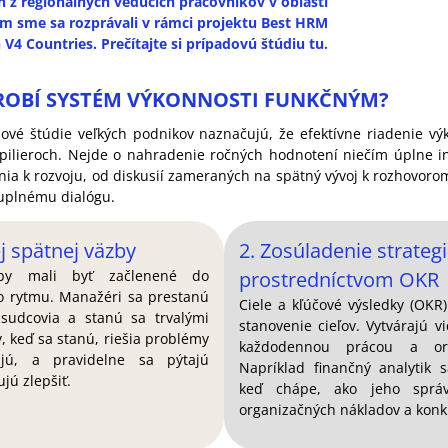
en z regionálnych vedúcich pracovníkov v oblasti
ým sme sa rozprávali v rámci projektu Best HRM
 V4 Countries. Prečítajte si prípadovú štúdiu tu.
O ROBÍ SYSTÉM VÝKONNOSTI FUNKČNÝM?
vé štúdie veľkých podnikov naznačujú, že efektívne riadenie vý
 pilieroch. Nejde o nahradenie ročných hodnotení niečím úplne 
nia k rozvoju, od diskusií zameraných na spätný vývoj k rozhov
luplnému dialógu.
ej spätnej väzby
2. Zosúladenie strateg
 by mali byť začlenené do
prostredníctvom OKR
o rytmu. Manažéri sa prestanú
Ciele a kľúčové výsledky (OKR
 sudcovia a stanú sa trvalými
stanovenie cieľov. Vytvárajú v
, keď sa stanú, riešia problémy
každodennou prácou a orga
jú, a pravidelne sa pýtajú
Napríklad finančný analytik 
jú zlepšiť.
keď chápe, ako jeho správ
organizačných nákladov a kon