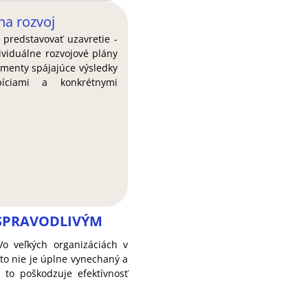
na rozvoj
predstavovať uzavretie -
ividuálne rozvojové plány
umenty spájajúce výsledky
íciami a konkrétnymi
ESPRAVODLIVÝM
Vo veľkých organizáciách v
to nie je úplne vynechaný a
to poškodzuje efektívnosť