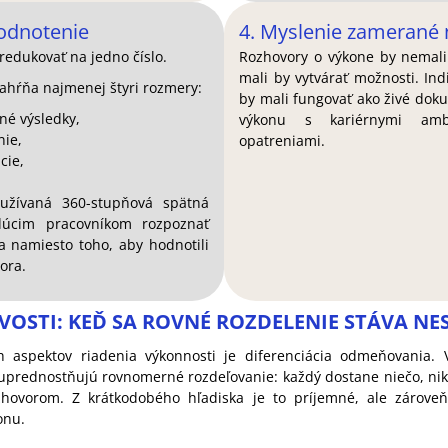
odnotenie
4. Myslenie zamerané 
redukovať na jedno číslo.
Rozhovory o výkone by nemali 
mali by vytvárať možnosti. Ind
ahŕňa najmenej štyri rozmery:
by mali fungovať ako živé dok
é výsledky,
výkonu s kariérnymi amb
nie,
opatreniami.
cie,
oužívaná 360-stupňová spätná
úcim pracovníkom rozpoznať
a namiesto toho, aby hodnotili
ora.
IVOSTI: KEĎ SA ROVNÉ ROZDELENIE STÁVA N
ch aspektov riadenia výkonnosti je diferenciácia odmeňovania. 
uprednostňujú rovnomerné rozdeľovanie: každý dostane niečo, nik
hovorom. Z krátkodobého hľadiska je to príjemné, ale zároveň 
onu.