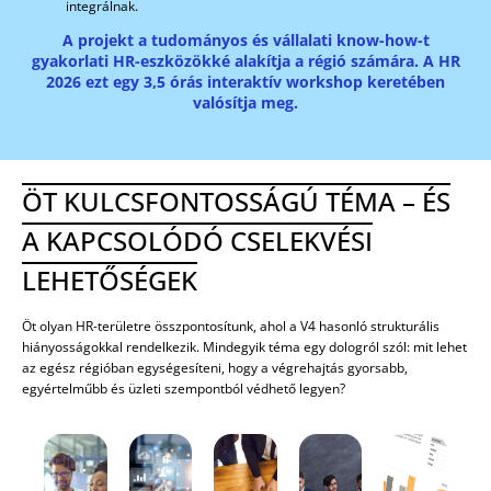
integrálnak.
A projekt a tudományos és vállalati know-how-t
gyakorlati HR-eszközökké alakítja a régió számára. A HR
2026 ezt egy 3,5 órás interaktív workshop keretében
valósítja meg.
ÖT KULCSFONTOSSÁGÚ TÉMA – ÉS
A KAPCSOLÓDÓ CSELEKVÉSI
LEHETŐSÉGEK
Öt olyan HR-területre összpontosítunk, ahol a V4 hasonló strukturális
hiányosságokkal rendelkezik. Mindegyik téma egy dologról szól: mit lehet
az egész régióban egységesíteni, hogy a végrehajtás gyorsabb,
egyértelműbb és üzleti szempontból védhető legyen?