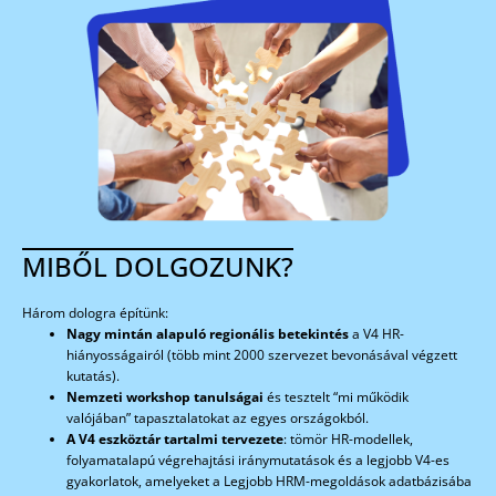
MIBŐL DOLGOZUNK?
Három dologra építünk:
Nagy mintán alapuló regionális betekintés
a V4 HR-
hiányosságairól (több mint 2000 szervezet bevonásával végzett
kutatás).
Nemzeti workshop tanulságai
és tesztelt “mi működik
valójában” tapasztalatokat az egyes országokból.
A V4 eszköztár tartalmi tervezete
: tömör HR-modellek,
folyamatalapú végrehajtási iránymutatások és a legjobb V4-es
gyakorlatok, amelyeket a Legjobb HRM-megoldások adatbázisába