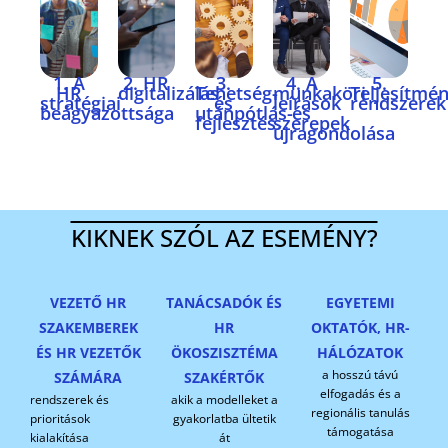
1. A
2. HR
3.
4. A
5.
HR
digitalizálás
Tehetség-
munkaköri
Teljesítm
stratégiai
és
leírások
rendszerek
beágyazottsága
utánpótlás-
és
fejlesztés
szerepek
újragondolása
KIKNEK SZÓL AZ ESEMÉNY?
VEZETŐ HR
TANÁCSADÓK ÉS
EGYETEMI
SZAKEMBEREK
HR
OKTATÓK, HR-
ÉS HR VEZETŐK
ÖKOSZISZTÉMA
HÁLÓZATOK
a hosszú távú
SZÁMÁRA
SZAKÉRTŐK
elfogadás és a
rendszerek és
akik a modelleket a
regionális tanulás
prioritások
gyakorlatba ültetik
támogatása
kialakítása
át