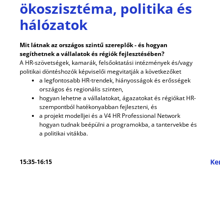
ökoszisztéma, politika és
hálózatok
Mit látnak az országos szintű szereplők - és hogyan
segíthetnek a vállalatok és régiók fejlesztésében?
A HR-szövetségek, kamarák, felsőoktatási intézmények és/vagy
politikai döntéshozók képviselői megvitatják a következőket
a legfontosabb HR-trendek, hiányosságok és erősségek
országos és regionális szinten,
hogyan lehetne a vállalatokat, ágazatokat és régiókat HR-
szempontból hatékonyabban fejleszteni, és
a projekt modelljei és a V4 HR Professional Network
hogyan tudnak beépülni a programokba, a tantervekbe és
a politikai vitákba.
Ke
15:35-16:15