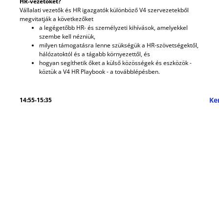
HR-vezetőket?
Vállalati vezetők és HR igazgatók különböző V4 szervezetekből
megvitatják a következőket
a legégetőbb HR- és személyzeti kihívások, amelyekkel
szembe kell nézniük,
milyen támogatásra lenne szükségük a HR-szövetségektől,
hálózatoktól és a tágabb környezettől, és
hogyan segíthetik őket a külső közösségek és eszközök -
köztük a V4 HR Playbook - a továbblépésben.
Ke
14:55-15:35