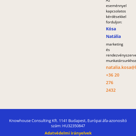
Az
eseménnyel
kapcsolatos
kérdésekkel
forduljon:
Kósa
Natália
marketing
és
rendezvényszerv
munkatársunkho
natalia.kosa
+36 20
276
2432
Knowhouse Consulting Kft. 1141 Budapest, Európai áfa-azonosító
szám: HU32350847
Adatvédelmi irányelvek