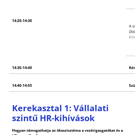
14:20-14:30
A s
Do
Kn
14:30-14:40
Kér
14:40-14:55
Sz
Kerekasztal 1: Vállalati
szintű HR-kihívások
Hogyan támogathatja az ökoszisztéma a vezérigazgatókat és a