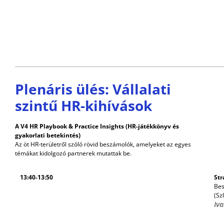
Plenáris ülés: Vállalati
szintű HR-kihívások
A V4 HR Playbook & Practice Insights (HR-játékkönyv és
gyakorlati betekintés)
Az öt HR-területről szóló rövid beszámolók, amelyeket az egyes
témákat kidolgozó partnerek mutattak be.
13:40-13:50
Str
Bes
(Sz
Iv