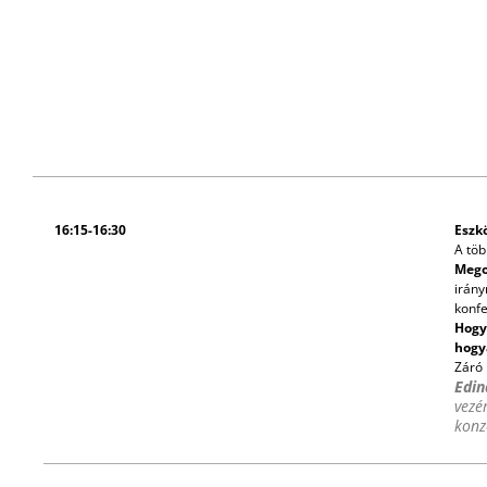
16:15-16:30
Eszk
A töb
Mego
irány
konf
Hogy
hogy
Záró
Edin
vezé
konz