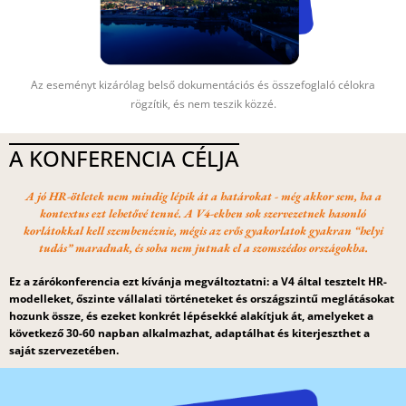
Az eseményt kizárólag belső dokumentációs és összefoglaló célokra
rögzítik, és nem teszik közzé.
A KONFERENCIA CÉLJA
A jó HR-ötletek nem mindig lépik át a határokat - még akkor sem, ha a
kontextus ezt lehetővé tenné. A V4-ekben sok szervezetnek hasonló
korlátokkal kell szembenéznie, mégis az erős gyakorlatok gyakran “helyi
tudás” maradnak, és soha nem jutnak el a szomszédos országokba.
Ez a zárókonferencia ezt kívánja megváltoztatni: a V4 által tesztelt HR-
modelleket, őszinte vállalati történeteket és országszintű meglátásokat
hozunk össze, és ezeket konkrét lépésekké alakítjuk át, amelyeket a
következő 30-60 napban alkalmazhat, adaptálhat és kiterjeszthet a
saját szervezetében.