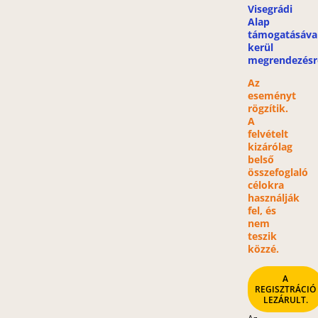
Visegrádi
Alap
támogatásáva
kerül
megrendezésr
Az
eseményt
rögzítik.
A
felvételt
kizárólag
belső
összefoglaló
célokra
használják
fel, és
nem
teszik
közzé.
A
REGISZTRÁCIÓ
LEZÁRULT.