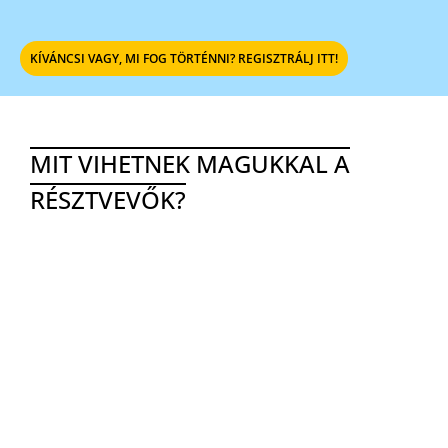
KÍVÁNCSI VAGY, MI FOG TÖRTÉNNI? REGISZTRÁLJ ITT!
MIT VIHETNEK MAGUKKAL A
RÉSZTVEVŐK?