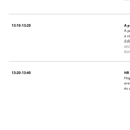
13:10-13:20
A p
A p
a z
Ed
vez
ko
13:20-13:40
HR 
Hog
ere
és 