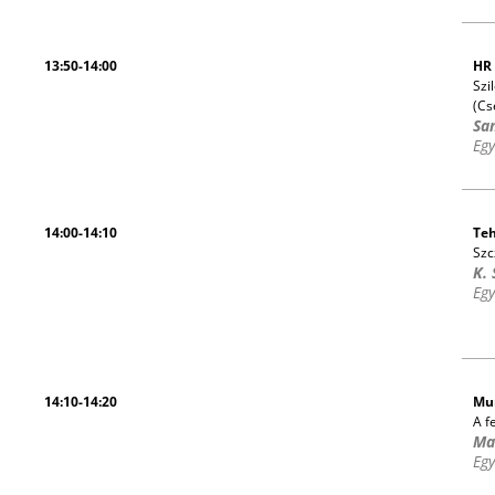
13:50-14:00
HR 
Szi
(Cs
Sa
Eg
14:00-14:10
Teh
Szc
K.
Eg
14:10-14:20
Mun
A f
Mal
Eg