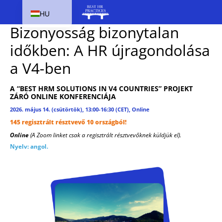
KONFERENCIA A V4-EK TUDOMÁNYOS ÉS HR-VEZETŐI
HU
SZÁMÁRA
Bizonyosság bizonytalan
EN
időkben: A HR újragondolása
SK
a V4-ben
PL
CS
A “BEST HRM SOLUTIONS IN V4 COUNTRIES” PROJEKT
ZÁRÓ ONLINE KONFERENCIÁJA
2026. május 14. (csütörtök), 13:00-16:30 (CET), Online
145 regisztrált résztvevő 10 országból!
Online
(A Zoom linket csak a regisztrált résztvevőknek küldjük el).
Nyelv: angol.