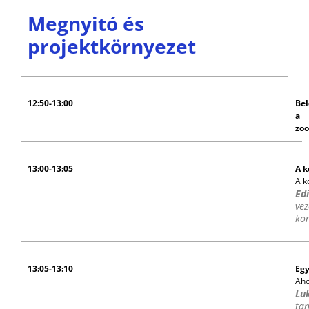
Megnyitó és
projektkörnyezet
12:50-13:00
Be
a
zo
13:00-13:05
A k
A k
Ed
vez
ko
13:05-13:10
Egy
Aho
Lu
ta