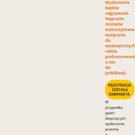
Wydarzenie
będzie
nagrywane.
Nagranie
zostanie
wykorzystane
wyłącznie
do
wewnętrznyc
celów
podsumowani
a nie
do
publikacji.
REJESTRACJA
ZOSTAŁA
ZAMKNIĘTA.
W
przypadku
pytań
dotyczących
wydarzenia
prosimy
o