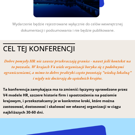
Wydarzenie będzie rejestrowane wyłącznie do celów wewnętrznej
dokumentacji i podsumowania i nie będzie publikowane.
CEL TEJ KONFERENCJI
Dobre pomysły HR nie zawsze przekraczają granice - nawet jeśli kontekst na
to pozwala. W krajach V4 wiele organizacji boryka się z podobnymi
ograniczeniami, a mimo to dobre praktyki często pozostają “wiedzą lokalną”
i nigdy nie docierają do sąsiednich krajów.
Ta konferencja zamykająca ma to zmienić: łączymy sprawdzone przez
V4 modele HR, szczere historie firm i spostrzeżenia na poziomie
krajowym, i przekształcamy je w konkretne kroki, które można
zastosować, dostosować i skalować we własnej organizacji w ciągu
najbliższych 30-60 dni.