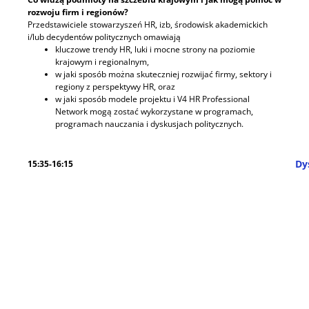
rozwoju firm i regionów?
Przedstawiciele stowarzyszeń HR, izb, środowisk akademickich
i/lub decydentów politycznych omawiają
kluczowe trendy HR, luki i mocne strony na poziomie
krajowym i regionalnym,
w jaki sposób można skuteczniej rozwijać firmy, sektory i
regiony z perspektywy HR, oraz
w jaki sposób modele projektu i V4 HR Professional
Network mogą zostać wykorzystane w programach,
programach nauczania i dyskusjach politycznych.
Dy
15:35-16:15