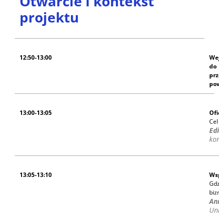
Otwarcie i kontekst
projektu
12:50-13:00
Wej
do
prz
po
13:00-13:05
Ofi
Cel
Ed
ko
13:05-13:10
Wsp
Gdz
biz
An
Un