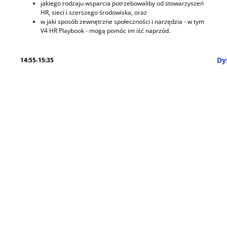
jakiego rodzaju wsparcia potrzebowaliby od stowarzyszeń
HR, sieci i szerszego środowiska, oraz
w jaki sposób zewnętrzne społeczności i narzędzia - w tym
V4 HR Playbook - mogą pomóc im iść naprzód.
Dy
14:55-15:35