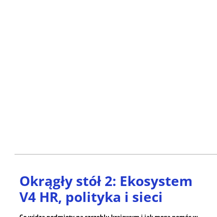
Okrągły stół 2: Ekosystem
V4 HR, polityka i sieci
Co widzą podmioty na szczeblu krajowym i jak mogą pomóc w