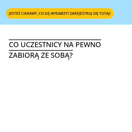
JESTEŚ CIEKAWY, CO SIĘ WYDARZY? ZAREJESTRUJ SIĘ TUTAJ!
CO UCZESTNICY NA PEWNO
ZABIORĄ ZE SOBĄ?