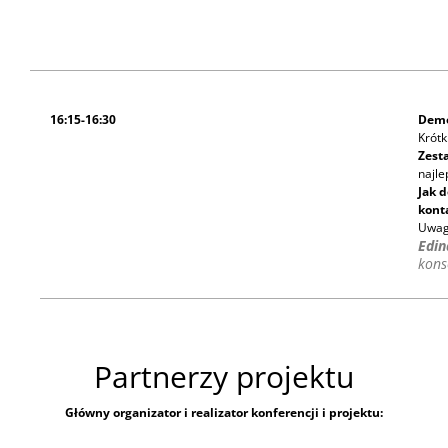
16:15-16:30
Demo
Krótk
Zest
najle
Jak 
kont
Uwag
Edin
kons
Partnerzy projektu
Główny organizator i realizator konferencji i projektu: