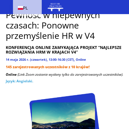
KONFERENCJA DLA LIDERÓW AKADEMICKICH I HR W V4
PL
Pewność w niepewnych
EN
czasach: Ponowne
HU
przemyślenie HR w V4
SK
CS
KONFERENCJA ONLINE ZAMYKAJĄCA PROJEKT “NAJLEPSZE
ROZWIĄZANIA HRM W KRAJACH V4”
14 maja 2026 r. (czwartek), 13:00-16:30 (CET), Online
145 zarejestrowanych uczestników z 10 krajów!
Online
(Link Zoom zostanie wysłany tylko do zarejestrowanych uczestników).
Język: Angielski.