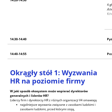
14:20-14:30
4 g
An
Kn
14:30-14:40
Pyt
14:40-14:55
Pr
Okrągły stół 1: Wyzwania
HR na poziomie firmy
W jaki sposób ekosystem może wspierać dyrektorów
generalnych i liderów HR?
Liderzy firm i dyrektorzy HR z różnych organizacji V4 omawiają
najpilniejsze wyzwania związane z zasobami ludzkimi i
zasobami ludzkimi, przed którymi stoją,