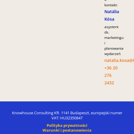
kontakt:
Natália
Kósa
asystent
ds.
marketingu
i
planowania
wydarzeń
natalia.kosa
+36 20
276
2432
Knowhouse Consulting Kft. 1141 Budapeszt, europejski numer
VAT: HU32350847
Polityka prywatności
Warunki i postanowienia