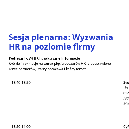
Sesja plenarna: Wyzwania
HR na poziomie firmy
Podręcznik V4 HR i praktyczne informacje
Krótkie informacje na temat pięciu obszarów HR, przedstawione
przez partnerów, którzy opracowali każdy temat.
13:40-13:50
Str
Uni
(Sł
Iv
Ma
13:50-14:00
Cyf