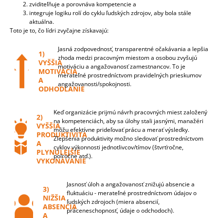
zviditeľňuje a porovnáva kompetencie a
integruje logiku rolí do cyklu ľudských zdrojov, aby bola stále
aktuálna.
Toto je to, čo lídri zvyčajne získavajú:
Jasná zodpovednosť, transparentné očakávania a lepšia
1)
zhoda medzi pracovným miestom a osobou zvyšujú
VYŠŠIA
motiváciu a angažovanosť zamestnancov. To je
MOTIVÁCIA
merateľné prostredníctvom pravidelných prieskumov
A
angažovanosti/spokojnosti.
ODHODLANIE
Keď organizácie prijmú návrh pracovných miest založený
2)
na kompetenciách, aby sa úlohy stali jasnými, manažéri
VYŠŠIA
môžu efektívne prideľovať prácu a merať výsledky.
PRODUKTIVITA
Zlepšenia produktivity možno sledovať prostredníctvom
A
cyklov výkonnosti jednotlivcov/tímov (štvrťročne,
PLYNULEJŠIE
polročne atď.).
VYKONÁVANIE
Jasnosť úloh a angažovanosť znižujú absencie a
3)
fluktuáciu - merateľné prostredníctvom údajov o
NIŽŠIA
ľudských zdrojoch (miera absencií,
ABSENCIA
práceneschopnosť, údaje o odchodoch).
A