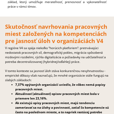
základ, ktorý umožňuje merateľnosť, prenosnosť a vykonateľnosť
práce v rámci tímov.
Skutočnosť navrhovania pracovných
miest založených na kompetenciách
pre jasnosť úloh v organizáciách V4
V regióne V4 sa spája niekoľko “horúcich platforiem”: pretrvávajúci
nedostatok pracovných síl, demografický pokles, migrácia spôsobená
mzdovými rozdielmi, rýchla digitalizácia a požiadavky na udržateľnosť a
potreba decentralizovanej (hybridnej/odľahlej) práce.
V tomto kontexte sa jasnosť úloh stáva konkurenčnou nevyhnutnosťou -
empirické dôkazy však naznačujú, že mnohé organizácie stále fungujú na
slabých základoch:
7,37% opýtaných organizácií uviedlo, že vôbec nemá popisy
pracovných miest.
Aktuálnosť (aktuálnosť) opisov pracovných miest bola v
priemere len 23,16%.
Ak existujú opisy pracovných miest, majú tendenciu
zameriavať sa na úlohy a povinnosti, zatiaľ čo kompetencie sú
často na poslednom mieste, a to napriek rastúcej potrebe