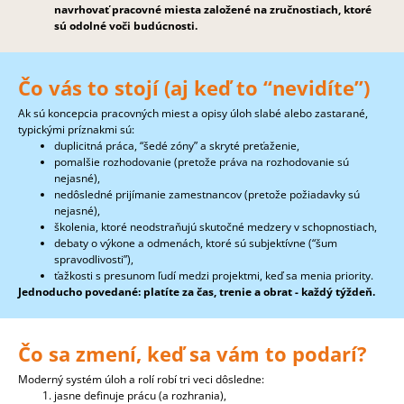
navrhovať pracovné miesta založené na zručnostiach, ktoré
sú odolné voči budúcnosti.
Čo vás to stojí (aj keď to “nevidíte”)
Ak sú koncepcia pracovných miest a opisy úloh slabé alebo zastarané,
typickými príznakmi sú:
duplicitná práca, “šedé zóny” a skryté preťaženie,
pomalšie rozhodovanie (pretože práva na rozhodovanie sú
nejasné),
nedôsledné prijímanie zamestnancov (pretože požiadavky sú
nejasné),
školenia, ktoré neodstraňujú skutočné medzery v schopnostiach,
debaty o výkone a odmenách, ktoré sú subjektívne (“šum
spravodlivosti”),
ťažkosti s presunom ľudí medzi projektmi, keď sa menia priority.
Jednoducho povedané: platíte za čas, trenie a obrat - každý týždeň.
Čo sa zmení, keď sa vám to podarí?
Moderný systém úloh a rolí robí tri veci dôsledne:
jasne definuje prácu (a rozhrania),