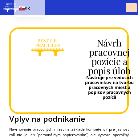
SK
EN
HU
PL
Návrh
pracovnej
CS
pozície a
popis úloh
Nástroje pre vedúcich
pracovníkov na tvorbu
pracovných miest a
popisov pracovných
pozícií
Vplyv na podnikanie
Navrhovanie pracovných miest na základe kompetencií pre jasnosť
rolí nie je len “personálnym papierovaním”, ale vytvára operačný