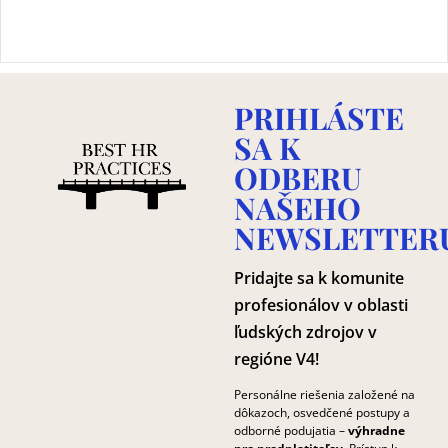
PRIHLÁSTE
SA K
ODBERU
NAŠEHO
NEWSLETTER
Pridajte sa k komunite
profesionálov v oblasti
ľudských zdrojov v
regióne V4!
Personálne riešenia založené na
dôkazoch, osvedčené postupy a
odborné podujatia –
výhradne