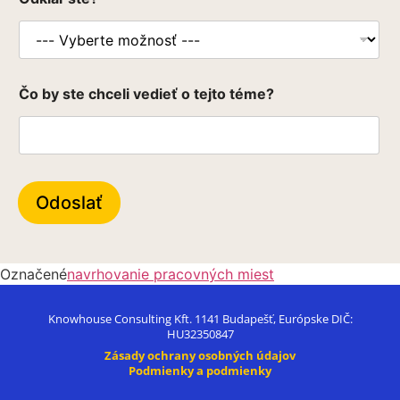
h
c
e
l
i
Č
Čo by ste chceli vedieť o tejto téme?
o
M
e
n
o
Odoslať
Označené
navrhovanie pracovných miest
Knowhouse Consulting Kft. 1141 Budapešť, Európske DIČ:
HU32350847
Zásady ochrany osobných údajov
Podmienky a podmienky