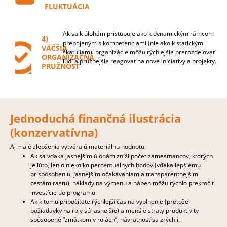
FLUKTUÁCIA
Ak sa k úlohám pristupuje ako k dynamickým rámcom
4)
prepojeným s kompetenciami (nie ako k statickým
VÄČŠIA
škatuliam), organizácie môžu rýchlejšie prerozdeľovať
ORGANIZAČNÁ
ľudí a pružnejšie reagovať na nové iniciatívy a projekty.
PRUŽNOSŤ
Jednoduchá finančná ilustrácia
(konzervatívna)
Aj malé zlepšenia vytvárajú materiálnu hodnotu:
Ak sa vďaka jasnejším úlohám zníži počet zamestnancov, ktorých
je ľúto, len o niekoľko percentuálnych bodov (vďaka lepšiemu
prispôsobeniu, jasnejším očakávaniam a transparentnejším
cestám rastu), náklady na výmenu a nábeh môžu rýchlo prekročiť
investície do programu.
Ak k tomu pripočítate rýchlejší čas na vyplnenie (pretože
požiadavky na roly sú jasnejšie) a menšie straty produktivity
spôsobené “zmätkom v rolách”, návratnosť sa zrýchli.