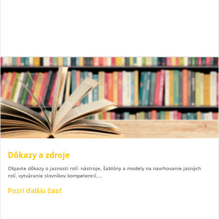
Dôkazy a zdroje
Objavte dôkazy o jasnosti rolí: nástroje, šablóny a modely na navrhovanie jasných
rolí, vytváranie slovníkov kompetencií,...
Pozri ďalšiu časť