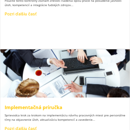
Použite tento kontrolný zoznam zrelosti riadenia opisu práce na posúdenie jasnosti
úloh, kompetencií a integrácie ľudských zdrojov...
Pozri ďalšiu časť
Implementačná príručka
Sprievodca krok za krokom na implementáciu návrhu pracovných miest pre personálne
tímy na objasnenie úloh, aktualizáciu kompetencií a zavedenie...
Pozri ďalšiu časť