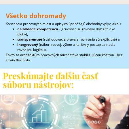
Všetko dohromady
Koncepcia pracovných miest a opisy rolí prinášajú obchodný vplyv, ak sú:
na základe kompetencií .
(zručnosti sú rovnako dôležité ako
úlohy),
transparentné
(rozhodovacie práva a rozhrania sú explicitné) a
integrovaný
(nábor, rozvoj, výkon a kariérny postup sa riadia
rovnakou logikou).
Takto sa architektúra pracovných miest stáva stabilizujúcou kostrou - bez
straty flexibility.
Preskúmajte ďalšiu časť
súboru nástrojov: