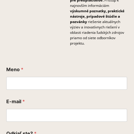
pre predplatiteľov.
Prístup k
najnovším informáciám
výskumné poznatky, praktické
nástroje, prípadové štúdie a
pozvánky
riešenie aktuálnych
výziev a inovatívnych riešení v
oblasti riadenia ľudských zdrojov
priamo od siete odborníkov
projektu.
Meno
*
E-mail
*
c
Odkiaľ ste?
*