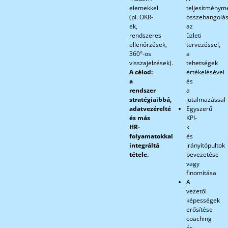
elemekkel
teljesítmény
(pl. OKR-
összehangolá
ek,
az
rendszeres
üzleti
ellenőrzések,
tervezéssel,
360°-os
a
visszajelzések).
tehetségek
A célod:
értékelésével
a
és
rendszer
a
stratégiaibbá,
jutalmazással
adatvezérelté
Egyszerű
és más
KPI-
HR-
k
folyamatokkal
és
integráltá
irányítópultok
tétele.
bevezetése
vagy
finomítása
A
vezetői
képességek
erősítése
coaching
és