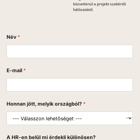
közvetlenül a projekt szakértői
hálózatától.
Név
*
E-mail
*
m
Honnan jött, melyik országból?
*
i
n
t
é
r
d
A HR-en belül mi érdekli különösen?