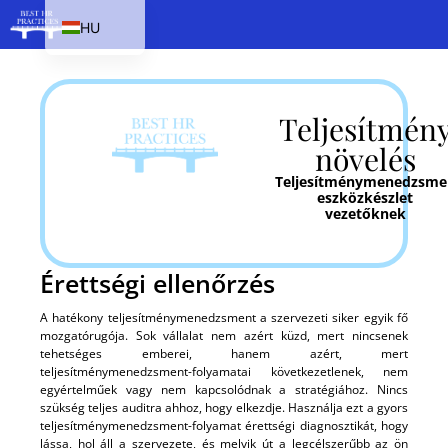
HU
EN
SK
Teljesítmén
PL
növelés
CS
Teljesítménymenedzsme
eszközkészlet
vezetőknek
Érettségi ellenőrzés
A hatékony teljesítménymenedzsment a szervezeti siker egyik fő
mozgatórugója. Sok vállalat nem azért küzd, mert nincsenek
tehetséges emberei, hanem azért, mert
teljesítménymenedzsment-folyamatai következetlenek, nem
egyértelműek vagy nem kapcsolódnak a stratégiához. Nincs
szükség teljes auditra ahhoz, hogy elkezdje. Használja ezt a gyors
teljesítménymenedzsment-folyamat érettségi diagnosztikát, hogy
lássa, hol áll a szervezete, és melyik út a legcélszerűbb az ön