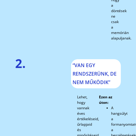
a
döntések
ne
csak
a
memórián
alapuljanak.
2.
“VAN EGY
RENDSZERÜNK, DE
NEM MŰKÖDIK”
Lehet,
Ezen az
hogy
úton:
vannak
A
éves
hangsúlyt
értékeléseid,
a
űrlapjaid
formanyomtat
és
a
minősítéseid
beszélgetések