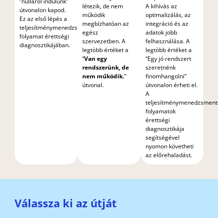
“nulláról indulunk”
létezik, de nem
A kihívás az
útvonalon kapod.
működik
optimalizálás, az
Ez az első lépés a
megbízhatóan az
integráció és az
teljesítménymenedzsment-
egész
adatok jobb
folyamat érettségi
szervezetben. A
felhasználása. A
diagnosztikájában.
legtöbb értéket a
legtöbb értéket a
“
Van egy
“Egy jó rendszert
rendszerünk, de
szeretnénk
nem működik.
”
finomhangolni”
útvonal.
útvonalon érheti el.
A
teljesítménymenedzsment
folyamatok
érettségi
diagnosztikája
segítségével
nyomon követheti
az előrehaladást.
Válassza ki az útját