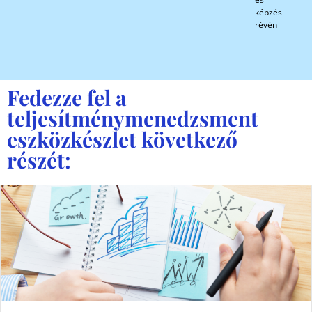
képzés
révén
Fedezze fel a
teljesítménymenedzsment
eszközkészlet következő
részét: