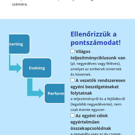
számára.
Ellenőrizzük a
pontszámodat!
Világos
teljesítményciklusunk van
(pl. negyedéves vagy féléves),
amelyet az emberek ismernek
és követnek.
A vezetők rendszeresen
egyéni beszélgetéseket
folytatnak
a teljesítményről és a fejlődésről
(legalább negyedévente), nem
csak évente egyszer.
Az egyéni célok
egyértelműen
összekapcsolódnak
a negyedév vagy az év csapat-