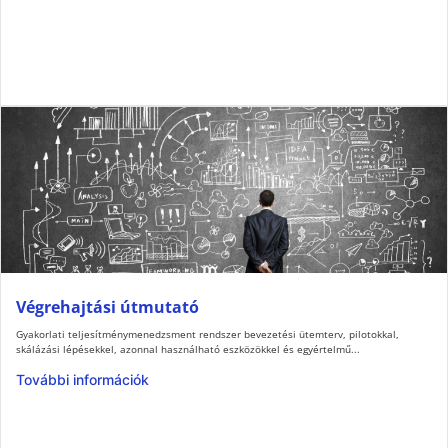
Végrehajtási útmutató
Gyakorlati teljesítménymenedzsment rendszer bevezetési ütemterv, pilotokkal,
skálázási lépésekkel, azonnal használható eszközökkel és egyértelmű...
További információk