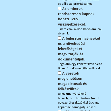
és vállalati prioritásaihoz.
Az emberek
rendszeresen kapnak
konstruktív
visszajelzéseket.
– nem csak akkor, ha valami baj
történik.
A fejlesztési igényeket
és a növekedési
lehetőségeket
megvitatják és
dokumentálják.
legalább egy konkrét következő
lépésről való megállapodással.
A vezetők
meglehetősen
magabiztosak és
felkészültek
teljesítményértékelő
beszélgetéseket tartani (mert
egyszerű eszközökkel és/vagy
képzéssel támogatjuk őket).