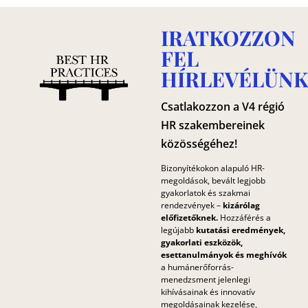
IRATKOZZON
FEL
HÍRLEVÉLÜNK
Csatlakozzon a V4 régió
HR szakembereinek
közösségéhez!
Bizonyítékokon alapuló HR-
megoldások, bevált legjobb
gyakorlatok és szakmai
rendezvények –
kizárólag
előfizetőknek.
Hozzáférés a
legújabb
kutatási eredmények,
gyakorlati eszközök,
esettanulmányok és meghívók
a humánerőforrás-
menedzsment jelenlegi
kihívásainak és innovatív
megoldásainak kezelése,