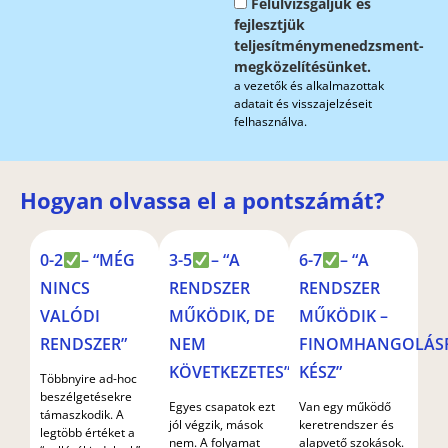
Felülvizsgáljuk és
fejlesztjük
teljesítménymenedzsment-
megközelítésünket.
a vezetők és alkalmazottak
adatait és visszajelzéseit
felhasználva.
Hogyan olvassa el a pontszámát?
0-2
– “MÉG
3-5
– “A
6-7
– “A
NINCS
RENDSZER
RENDSZER
VALÓDI
MŰKÖDIK, DE
MŰKÖDIK –
RENDSZER”
NEM
FINOMHANGOLÁS
KÖVETKEZETES”
KÉSZ”
Többnyire ad-hoc
beszélgetésekre
Egyes csapatok ezt
Van egy működő
támaszkodik. A
jól végzik, mások
keretrendszer és
legtöbb értéket a
nem. A folyamat
alapvető szokások.