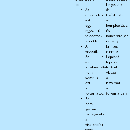
– de:
helyezzük
Az
át
emberek
Csökkentse
ezt
a
egy
komplexitást,
egyszerű
és
feladatnak
koncentráljon
tekintik.
néhány
A
kritikus
vezetők
elemre
és
Lépésről
az
lépésre
alkalmazottak
építsük
nem
vissza
szeretik
a
ezt
bizalmat
a
a
folyamatot.
folyamatban
Ez
nem
igazán
befolyásolja
a
viselkedést
vagy