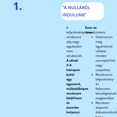
1.
“A NULLÁRÓL
INDULUNK”
A
Ezen az
teljesítménymenedzsment
úton:
rendszere
Határozzon
alig vagy
meg
egyáltalán
egyértelmű
nem
célokat
strukturált.
minden
A célod:
szerepkörhöz
3–6
vagy
hónapon
csapathoz
belül
Rendszeres
egy
teljesítmény-
egyszerű,
és
működőképes
fejlesztési
rendszert
beszélgetések
felállítani
megkezdése
és
Készítsen
üzembe
alapvető
helyezni.
dokumentációt
hogy