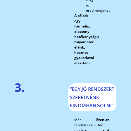
az
eredményeket.
A célod:
egy
formális,
alacsony
hatékonyságú
folyamatot
élénk,
hasznos
gyakorlattá
alakítani.
3.
“EGY JÓ RENDSZERT
SZERETNÉNK
FINOMHANGOLNI”
Már
Ezen az
rendelkezik
úton:
modern
A