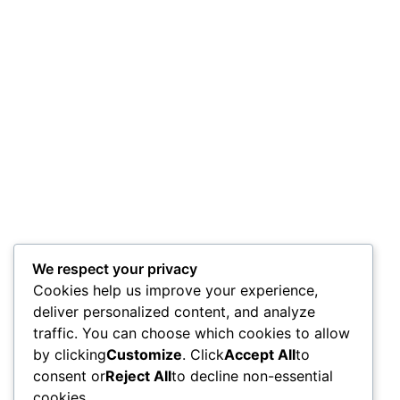
We respect your privacy
Cookies help us improve your experience,
deliver personalized content, and analyze
traffic. You can choose which cookies to allow
by clicking
Customize
. Click
Accept All
to
consent or
Reject All
to decline non-essential
cookies.