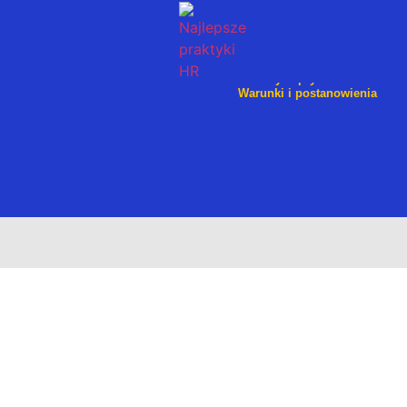
Knowhouse Consulting Kft. 1141 Budape
europejski numer VAT: HU32350847
Polityka prywatności
Warunki i postanowienia