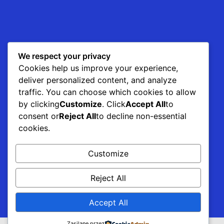
We respect your privacy
Cookies help us improve your experience,
deliver personalized content, and analyze
traffic. You can choose which cookies to allow
by clicking
Customize
. Click
Accept All
to
consent or
Reject All
to decline non-essential
Ten projekt jest wspierany przez
cookies.
Customize
Reject All
Accept All
Zasilane przez