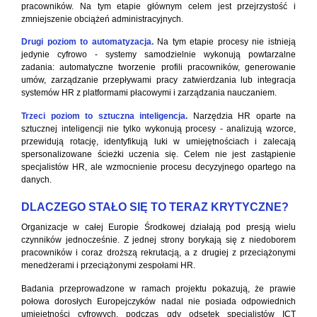
pracowników. Na tym etapie głównym celem jest przejrzystość i
zmniejszenie obciążeń administracyjnych.
Drugi poziom to automatyzacja.
Na tym etapie procesy nie istnieją
jedynie cyfrowo - systemy samodzielnie wykonują powtarzalne
zadania: automatyczne tworzenie profili pracowników, generowanie
umów, zarządzanie przepływami pracy zatwierdzania lub integracja
systemów HR z platformami płacowymi i zarządzania nauczaniem.
Trzeci poziom to sztuczna inteligencja.
Narzędzia HR oparte na
sztucznej inteligencji nie tylko wykonują procesy - analizują wzorce,
przewidują rotację, identyfikują luki w umiejętnościach i zalecają
spersonalizowane ścieżki uczenia się. Celem nie jest zastąpienie
specjalistów HR, ale wzmocnienie procesu decyzyjnego opartego na
danych.
DLACZEGO STAŁO SIĘ TO TERAZ KRYTYCZNE?
Organizacje w całej Europie Środkowej działają pod presją wielu
czynników jednocześnie. Z jednej strony borykają się z niedoborem
pracowników i coraz droższą rekrutacją, a z drugiej z przeciążonymi
menedżerami i przeciążonymi zespołami HR.
Badania przeprowadzone w ramach projektu pokazują, że prawie
połowa dorosłych Europejczyków nadal nie posiada odpowiednich
umiejętności cyfrowych, podczas gdy odsetek specjalistów ICT