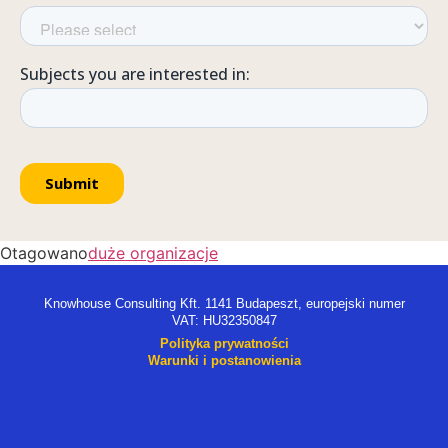
Otagowano
duże organizacje
Knowhouse Consulting Kft. 1141 Budapeszt, europejski numer
VAT: HU32350847
Polityka prywatności
Warunki i postanowienia