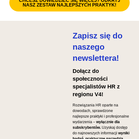
CHCESZ DOWIEDZIEĆ SIĘ WIĘCEJ? ODKRYJ
NASZ ZESTAW NAJLEPSZYCH PRAKTYK!
Zapisz się do
naszego
newslettera!
Dołącz do
społeczności
specjalistów HR z
regionu V4!
Rozwiązania HR oparte na
dowodach, sprawdzone
najlepsze praktyki i profesjonalne
wydarzenia –
wyłącznie dla
subskrybentów.
Uzyskaj dostęp
do najnowszych informacji
wyniki
badań, praktyczne narzędzia,