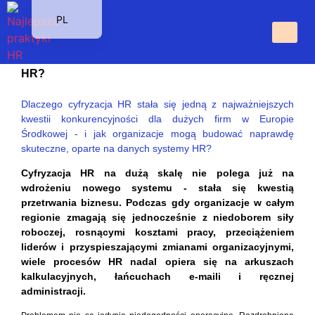
PL
Ukryte koszty, utracone możliwości:
EN
Jaki jest rzeczywisty koszt przestarzałych operacji
HU
HR?
SK
Dlaczego cyfryzacja HR stała się jedną z najważniejszych
CS
kwestii konkurencyjności dla dużych firm w Europie
Środkowej - i jak organizacje mogą budować naprawdę
skuteczne, oparte na danych systemy HR?
Cyfryzacja HR na dużą skalę nie polega już na
wdrożeniu nowego systemu - stała się kwestią
przetrwania biznesu. Podczas gdy organizacje w całym
regionie zmagają się jednocześnie z niedoborem siły
roboczej, rosnącymi kosztami pracy, przeciążeniem
liderów i przyspieszającymi zmianami organizacyjnymi,
wiele procesów HR nadal opiera się na arkuszach
kalkulacyjnych, łańcuchach e-maili i ręcznej
administracji.