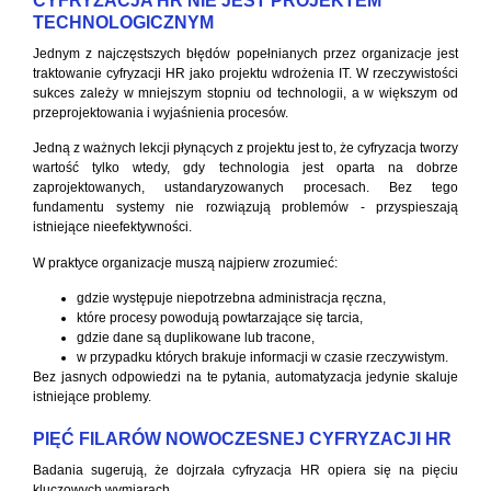
CYFRYZACJA HR NIE JEST PROJEKTEM
TECHNOLOGICZNYM
Jednym z najczęstszych błędów popełnianych przez organizacje jest
traktowanie cyfryzacji HR jako projektu wdrożenia IT. W rzeczywistości
sukces zależy w mniejszym stopniu od technologii, a w większym od
przeprojektowania i wyjaśnienia procesów.
Jedną z ważnych lekcji płynących z projektu jest to, że cyfryzacja tworzy
wartość tylko wtedy, gdy technologia jest oparta na dobrze
zaprojektowanych, ustandaryzowanych procesach. Bez tego
fundamentu systemy nie rozwiązują problemów - przyspieszają
istniejące nieefektywności.
W praktyce organizacje muszą najpierw zrozumieć:
gdzie występuje niepotrzebna administracja ręczna,
które procesy powodują powtarzające się tarcia,
gdzie dane są duplikowane lub tracone,
w przypadku których brakuje informacji w czasie rzeczywistym.
Bez jasnych odpowiedzi na te pytania, automatyzacja jedynie skaluje
istniejące problemy.
PIĘĆ FILARÓW NOWOCZESNEJ CYFRYZACJI HR
Badania sugerują, że dojrzała cyfryzacja HR opiera się na pięciu
kluczowych wymiarach.