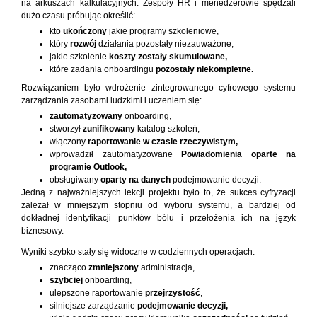
na arkuszach kalkulacyjnych. Zespoły HR i menedżerowie spędzali
dużo czasu próbując określić:
kto
ukończony
jakie programy szkoleniowe,
który
rozwój
działania pozostały niezauważone,
jakie szkolenie
koszty zostały skumulowane,
które zadania onboardingu
pozostały niekompletne.
Rozwiązaniem było wdrożenie zintegrowanego cyfrowego systemu
zarządzania zasobami ludzkimi i uczeniem się:
zautomatyzowany
onboarding,
stworzył
zunifikowany
katalog szkoleń,
włączony
raportowanie w czasie rzeczywistym,
wprowadził zautomatyzowane
Powiadomienia oparte na
programie Outlook,
obsługiwany
oparty na danych
podejmowanie decyzji.
Jedną z najważniejszych lekcji projektu było to, że sukces cyfryzacji
zależał w mniejszym stopniu od wyboru systemu, a bardziej od
dokładnej identyfikacji punktów bólu i przełożenia ich na język
biznesowy.
Wyniki szybko stały się widoczne w codziennych operacjach:
znacząco
zmniejszony
administracja,
szybciej
onboarding,
ulepszone raportowanie
przejrzystość
,
silniejsze zarządzanie
podejmowanie decyzji,