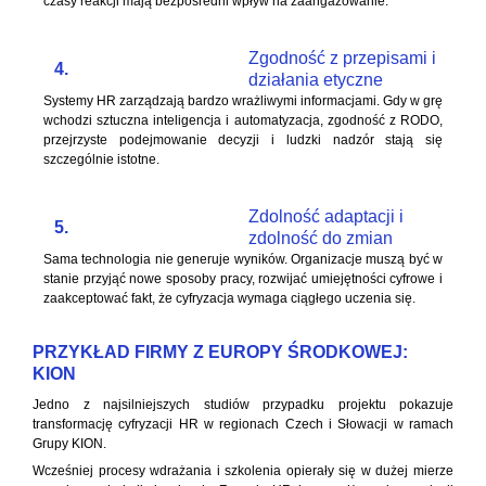
czasy reakcji mają bezpośredni wpływ na zaangażowanie.
Zgodność z przepisami i
4.
działania etyczne
Systemy HR zarządzają bardzo wrażliwymi informacjami. Gdy w grę
wchodzi sztuczna inteligencja i automatyzacja, zgodność z RODO,
przejrzyste podejmowanie decyzji i ludzki nadzór stają się
szczególnie istotne.
Zdolność adaptacji i
5.
zdolność do zmian
Sama technologia nie generuje wyników. Organizacje muszą być w
stanie przyjąć nowe sposoby pracy, rozwijać umiejętności cyfrowe i
zaakceptować fakt, że cyfryzacja wymaga ciągłego uczenia się.
PRZYKŁAD FIRMY Z EUROPY ŚRODKOWEJ:
KION
Jedno z najsilniejszych studiów przypadku projektu pokazuje
transformację cyfryzacji HR w regionach Czech i Słowacji w ramach
Grupy KION.
Wcześniej procesy wdrażania i szkolenia opierały się w dużej mierze