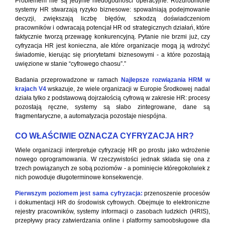
Problemem nie są jedynie niedogodności operacyjne. Rozdrobnione
systemy HR stwarzają ryzyko biznesowe: spowalniają podejmowanie
decyzji, zwiększają liczbę błędów, szkodzą doświadczeniom
pracowników i odwracają potencjał HR od strategicznych działań, które
faktycznie tworzą przewagę konkurencyjną. Pytanie nie brzmi już, czy
cyfryzacja HR jest konieczna, ale które organizacje mogą ją wdrożyć
świadomie, kierując się priorytetami biznesowymi - a które pozostają
uwięzione w stanie “cyfrowego chaosu”.”
Badania przeprowadzone w ramach
Najlepsze rozwiązania HRM w
krajach V4
wskazuje, że wiele organizacji w Europie Środkowej nadal
działa tylko z podstawową dojrzałością cyfrową w zakresie HR: procesy
pozostają ręczne, systemy są słabo zintegrowane, dane są
fragmentaryczne, a automatyzacja pozostaje niespójna.
CO WŁAŚCIWIE OZNACZA CYFRYZACJA HR?
Wiele organizacji interpretuje cyfryzację HR po prostu jako wdrożenie
nowego oprogramowania. W rzeczywistości jednak składa się ona z
trzech powiązanych ze sobą poziomów - a pominięcie któregokolwiek z
nich powoduje długoterminowe konsekwencje.
Pierwszym poziomem jest sama cyfryzacja:
przenoszenie procesów
i dokumentacji HR do środowisk cyfrowych. Obejmuje to elektroniczne
rejestry pracowników, systemy informacji o zasobach ludzkich (HRIS),
przepływy pracy zatwierdzania online i platformy samoobsługowe dla