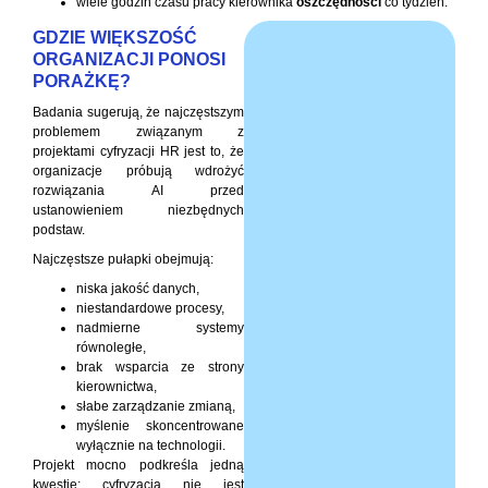
wiele godzin czasu pracy kierownika
oszczędności
co tydzień.
GDZIE WIĘKSZOŚĆ
ORGANIZACJI PONOSI
PORAŻKĘ?
Badania sugerują, że najczęstszym
problemem związanym z
projektami cyfryzacji HR jest to, że
organizacje próbują wdrożyć
rozwiązania AI przed
ustanowieniem niezbędnych
podstaw.
Najczęstsze pułapki obejmują:
niska jakość danych,
niestandardowe procesy,
nadmierne systemy
równoległe,
brak wsparcia ze strony
kierownictwa,
słabe zarządzanie zmianą,
myślenie skoncentrowane
wyłącznie na technologii.
Projekt mocno podkreśla jedną
kwestię: cyfryzacja nie jest