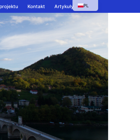
PL
projektu
Kontakt
Artykuły
EN
HU
SK
CS