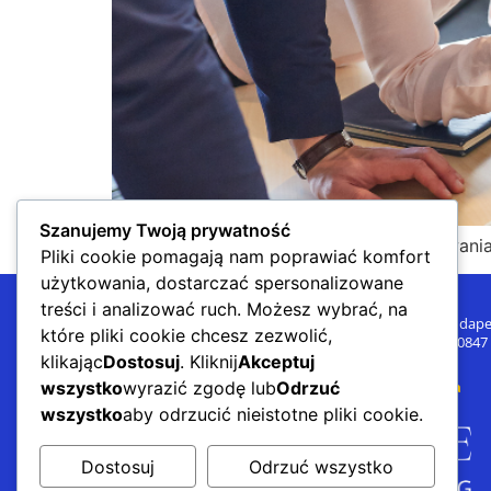
Szanujemy Twoją prywatność
HR 2026 Węgry analizuje kluczowe wyzwania
Pliki cookie pomagają nam poprawiać komfort
użytkowania, dostarczać spersonalizowane
treści i analizować ruch. Możesz wybrać, na
Knowhouse Consulting Kft. 1141 Budape
które pliki cookie chcesz zezwolić,
europejski numer VAT: HU32350847
klikając
Dostosuj
. Kliknij
Akceptuj
Polityka prywatności
wszystko
wyrazić zgodę lub
Odrzuć
Warunki i postanowienia
wszystko
aby odrzucić nieistotne pliki cookie.
Dostosuj
Odrzuć wszystko